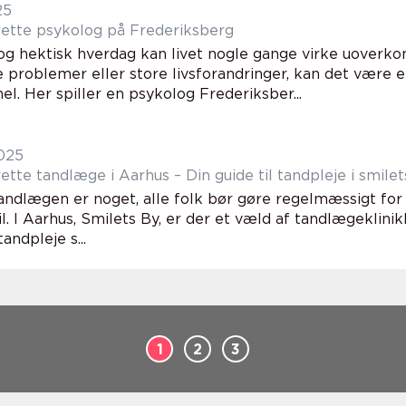
25
rette psykolog på Frederiksberg
l og hektisk hverdag kan livet nogle gange virke uoverko
e problemer eller store livsforandringer, kan det være 
el. Her spiller en psykolog Frederiksber...
2025
ette tandlæge i Aarhus – Din guide til tandpleje i smilet
tandlægen er noget, alle folk bør gøre regelmæssigt for
. I Aarhus, Smilets By, er der et væld af tandlægeklinik
andpleje s...
1
2
3