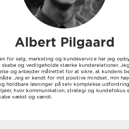
Albert Pilgaard
den for salg, marketing og kundeservice har jeg opby
r at skabe og vedligeholde stærke kunderelationer. Je
else og arbejder målrettet for at sikre, at kunden
måde. Jeg er kendt for mit positive mindset, min hø
e og holdbare løsninger på selv komplekse udfordring
ljøer, hvor kommunikation, strategi og kundefokus e
 skabe vækst og værdi.