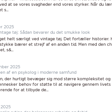
 ved at se vores svagheder end vores styrker. Når du læ
t s...
er 2025
vintage tøj: Sådan bevarer du det smukke look
et helt særligt ved vintage tøj. Det fortæller historier.
fstykke bærer et strejf af en anden tid. Men med den ch
t, s&...
mber 2025
en af en psykolog i moderne samfund
en, der hurtigt bevæger sig mod større kompleksitet og 
nesker behov for støtte til at navigere gennem livets 
ende for at tilbyde de...
 2025