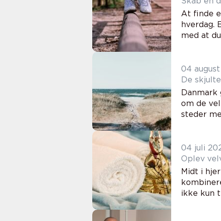
Skab en da
At finde e
hverdag. E
med at du f
04 august
De skjult
Danmark g
om de vel
steder med
04 juli 20
Oplev vel
Midt i hj
kombinere
ikke kun t