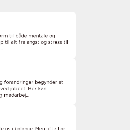
orm til både mentale og
til alt fra angst og stress til
..
 og forandringer begynder at
 ved jobbet. Her kan
 medarbej...
øle os i balance. Men ofte har