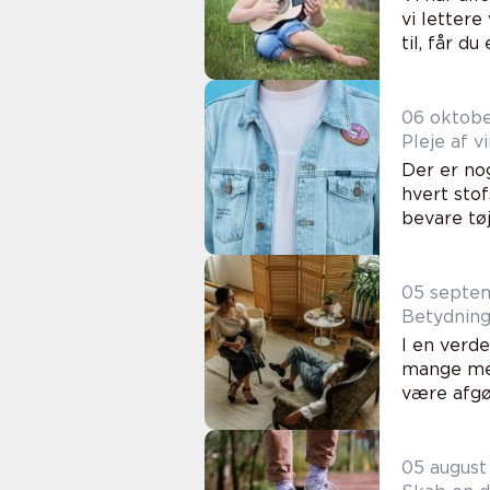
vi lettere
til, får du e
06 oktob
Pleje af 
Der er nog
hvert sto
bevare tøje
05 septe
Betydning
I en verd
mange men
være afgør
05 august