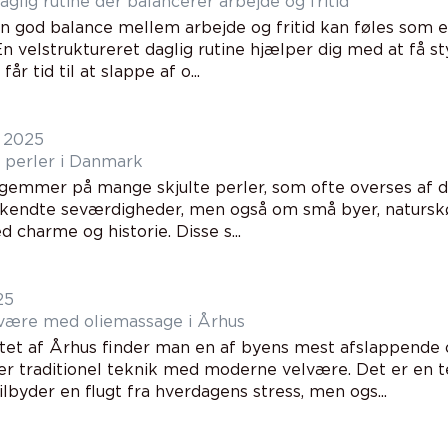
glig rutine der balancerer arbejde og fritid
n god balance mellem arbejde og fritid kan føles som en
n velstruktureret daglig rutine hjælper dig med at få st
år tid til at slappe af o...
 2025
e perler i Danmark
emmer på mange skjulte perler, som ofte overses af de
kendte seværdigheder, men også om små byer, naturs
 charme og historie. Disse s...
25
være med oliemassage i Århus
ertet af Århus finder man en af byens mest afslappende 
r traditionel teknik med moderne velvære. Det er en t
ilbyder en flugt fra hverdagens stress, men ogs...