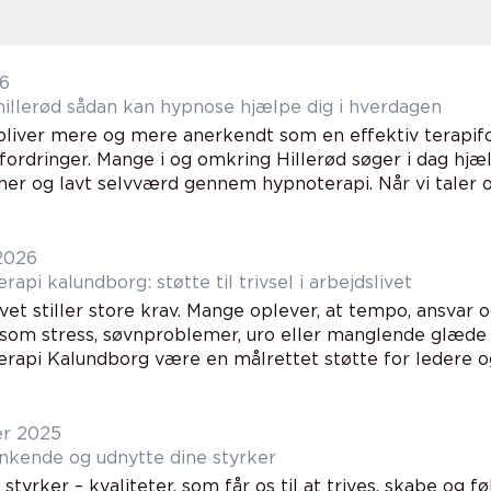
26
Hypnose hillerød sådan kan hypnose hjælpe dig i hverdagen
liver mere og mere anerkendt som en effektiv terapif
fordringer. Mange i og omkring Hillerød søger i dag hjælp 
ner og lavt selvværd gennem hypnoterapi. Når vi taler o.
 2026
rapi kalundborg: støtte til trivsel i arbejdslivet
vet stiller store krav. Mange oplever, at tempo, ansvar
 som stress, søvnproblemer, uro eller manglende glæde
erapi Kalundborg være en målrettet støtte for ledere og
er 2025
nkende og udnytte dine styrker
e styrker – kvaliteter, som får os til at trives, skabe og f