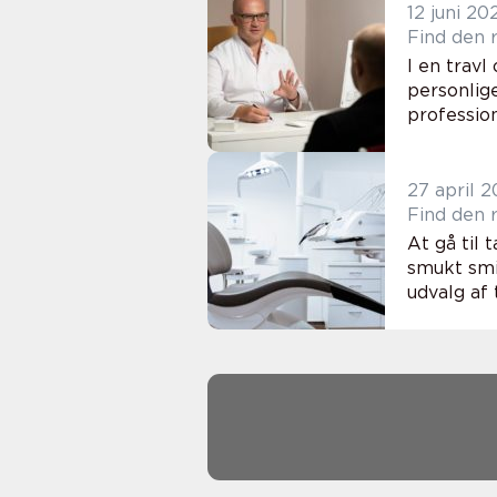
12 juni 20
Find den 
I en trav
personlig
profession
27 april 
Find den r
At gå til 
smukt smil
udvalg af t