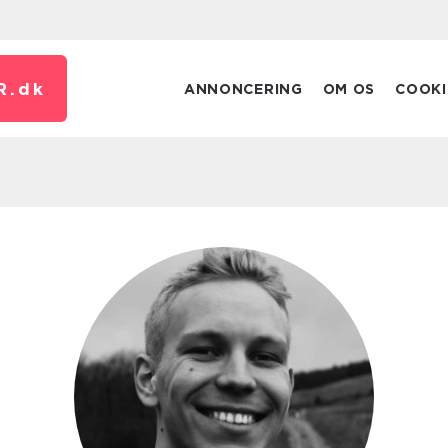
R.
dk
ANNONCERING
OM OS
COOKI