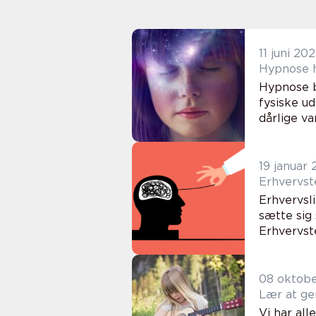
11 juni 20
Hypnose b
fysiske ud
dårlige va
19 januar
Erhvervste
Erhvervsli
sætte sig
Erhvervst
08 oktob
Lær at ge
Vi har all