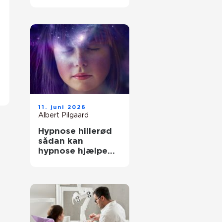
rette behandling
til dine smerter
11. juni 2026
Albert Pilgaard
Hypnose hillerød
sådan kan
hypnose hjælpe
dig i hverdagen