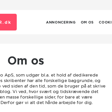
R.
dk
ANNONCERING
OM OS
COOKI
Om os
ko ApS, som udgør bl.a. et hold af dedikerede
es skribenter har alle forskellige baggrunde, og
e ved siden af den tid, som de bruger på at skrive
 blog. Vi ved, hvor svært og tidskrævende det
 masse forskellige sider, for bare at være
erfor gør vi alt det hårde arbejde for dig.