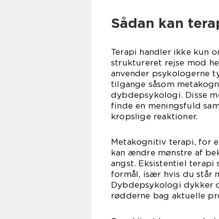
Sådan kan tera
Terapi handler ikke kun o
struktureret rejse mod he
anvender psykologerne ty
tilgange såsom metakognit
dybdepsykologi. Disse me
finde en meningsfuld sa
kropslige reaktioner.
Metakognitiv terapi, for 
kan ændre mønstre af beky
angst. Eksistentiel terap
formål, især hvis du står mi
Dybdepsykologi dykker dy
rødderne bag aktuelle pr