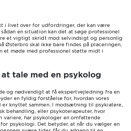
t i livet over for udfordringer, der kan være
I sådan en situation kan det at søge professionel
e et vigtigt skridt mod selvindsigt og personlig
å Østerbro skal ikke bare findes på placeringen,
 et møde med professionel støtte midt i
 at tale med en psykolog
e og nødvendigt at få ekspertvejledning fra en
yder en fyldig forståelse for, hvordan vores
d er knyttet sammen. I modsætning til psykiatere,
k behandling, eller psykoterapeuter, hvor
 variere, har psykologer en omfattende
for psykologi. Det betyder, at når du vælger en
 gennem svære tider, får du adgang til en