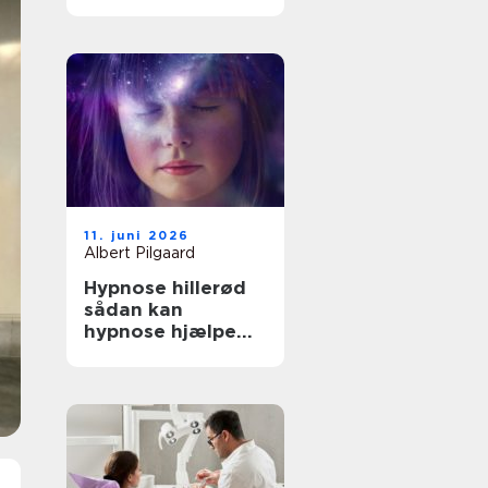
rette behandling
til dine smerter
11. juni 2026
Albert Pilgaard
Hypnose hillerød
sådan kan
hypnose hjælpe
dig i hverdagen