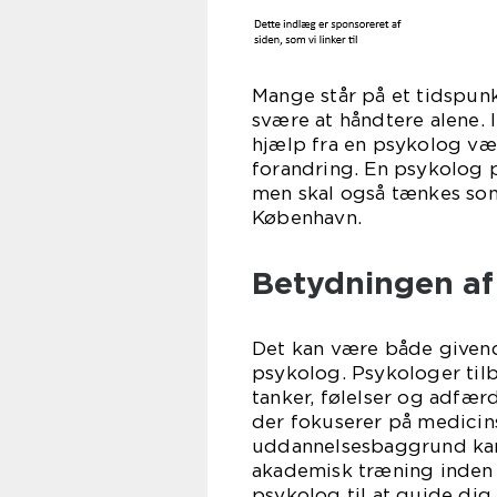
Mange står på et tidspunk
svære at håndtere alene. 
hjælp fra en psykolog vær
forandring. En psykolog p
men skal også tænkes som
København.
Betydningen af
Det kan være både givend
psykolog. Psykologer tilb
tanker, følelser og adfær
der fokuserer på medicins
uddannelsesbaggrund kan
akademisk træning inden 
psykolog til at guide dig