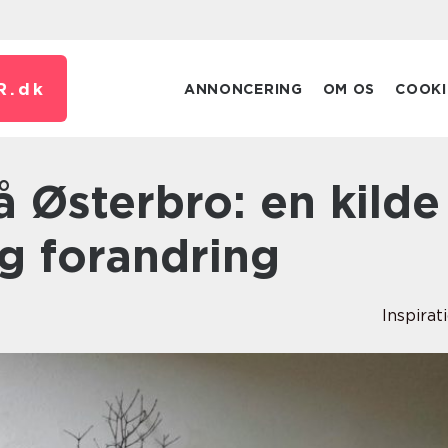
R.
dk
ANNONCERING
OM OS
COOKI
og forandring
Inspirat