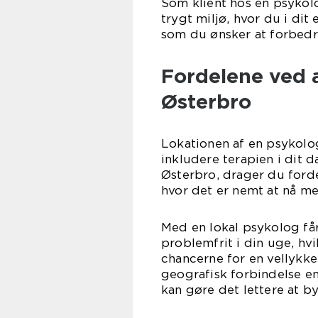
Som klient hos en psykol
trygt miljø, hvor du i dit
som du ønsker at forbedr
Fordelene ved 
Østerbro
Lokationen af en psykolog 
inkludere terapien i dit 
Østerbro, drager du forde
hvor det er nemt at nå med
Med en lokal psykolog får
problemfrit i din uge, hv
chancerne for en vellykk
geografisk forbindelse en
kan gøre det lettere at b