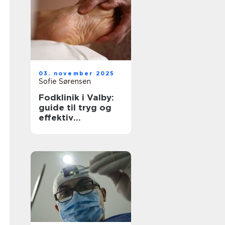
03. november 2025
Sofie Sørensen
Fodklinik i Valby:
guide til tryg og
effektiv
fodbehandling