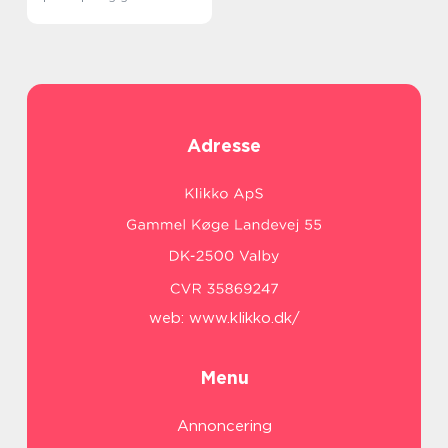
Adresse
web:
www.klikko.dk/
Menu
Annoncering