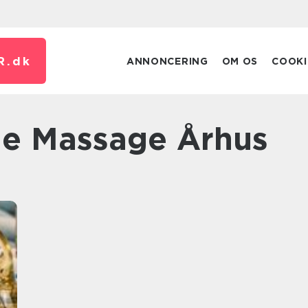
R.
dk
ANNONCERING
OM OS
COOKI
ge Massage Århus