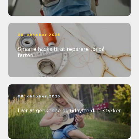
08. oktober 2025
Smarte hacks til at reparere tøj på
farten
08. oktober 2025
Lær at genkende og udnytte dine styrker