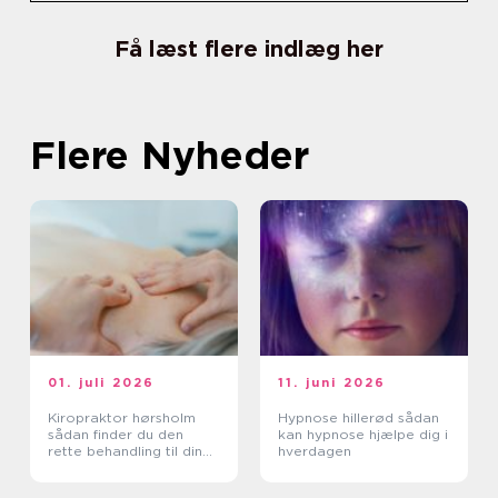
Få læst flere indlæg her
Flere Nyheder
01. juli 2026
11. juni 2026
Kiropraktor hørsholm
Hypnose hillerød sådan
sådan finder du den
kan hypnose hjælpe dig i
rette behandling til dine
hverdagen
smerter