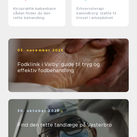
Kiropraktik københavn
Erhvervsterapi
sådan finder du den
kalundborg: støtte til
rette behandling
trivsel i arbejdslivet
03. november 2025
Fodklinik i Valby: guide til tryg og
effektiv fodbehandling
30. oktober 2025
Find den rette tandlæge på Vesterbro