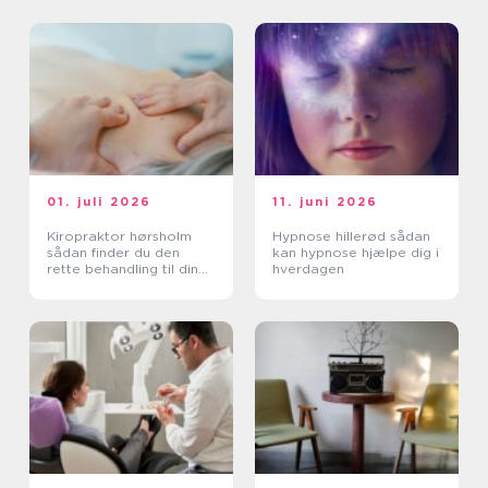
01. juli 2026
11. juni 2026
Kiropraktor hørsholm
Hypnose hillerød sådan
sådan finder du den
kan hypnose hjælpe dig i
rette behandling til dine
hverdagen
smerter