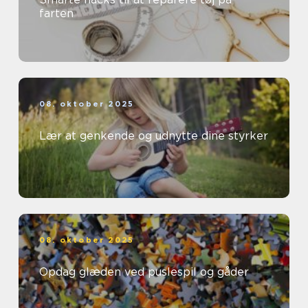
farten
08. oktober 2025
Lær at genkende og udnytte dine styrker
08. oktober 2025
Opdag glæden ved puslespil og gåder