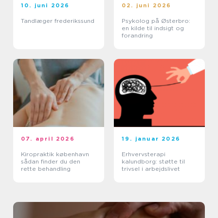
10. juni 2026
02. juni 2026
Tandlæger frederikssund
Psykolog på Østerbro:
en kilde til indsigt og
forandring
07. april 2026
19. januar 2026
Kiropraktik københavn
Erhvervsterapi
sådan finder du den
kalundborg: støtte til
rette behandling
trivsel i arbejdslivet