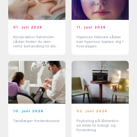
01. juli 2026
11. juni 2026
Kiropraktor hørsholm
Hypnose hillerød sådan
sådan finder du den
kan hypnose hjælpe dig i
rette behandling til dine
hverdagen
smerter
10. juni 2026
02. juni 2026
Tandlæger frederikssund
Psykolog på Østerbro:
en kilde til indsigt og
forandring