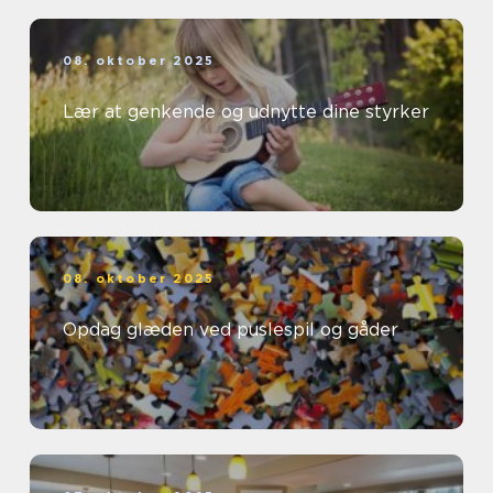
08. oktober 2025
Lær at genkende og udnytte dine styrker
08. oktober 2025
Opdag glæden ved puslespil og gåder