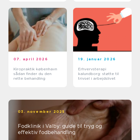
07. april 2026
19. januar 2026
Kiropraktik københavn
Erhvervsterapi
sådan finder du den
kalundborg: støtte til
rette behandling
trivsel i arbejdslivet
03. november 2025
Fodklinik i Valby: guide til tryg og
effektiv fodbehandling