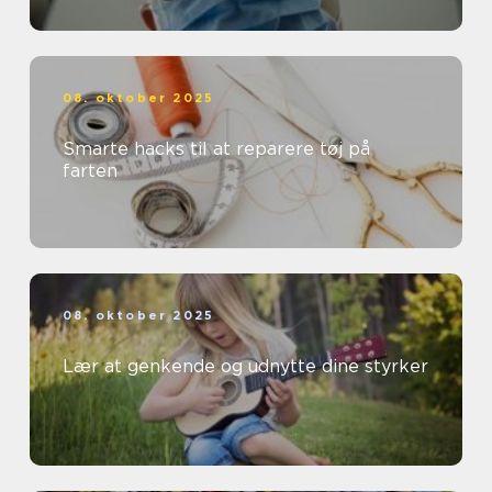
08. oktober 2025
Smarte hacks til at reparere tøj på
farten
08. oktober 2025
Lær at genkende og udnytte dine styrker