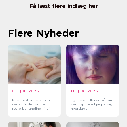
Få læst flere indlæg her
Flere Nyheder
01. juli 2026
11. juni 2026
Kiropraktor hørsholm
Hypnose hillerød sådan
sådan finder du den
kan hypnose hjælpe dig i
rette behandling til dine
hverdagen
smerter