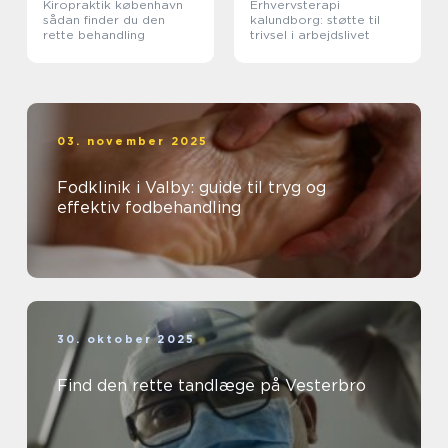
Kiropraktik københavn
Erhvervsterapi
sådan finder du den
kalundborg: støtte til
rette behandling
trivsel i arbejdslivet
03. november 2025
Fodklinik i Valby: guide til tryg og
effektiv fodbehandling
30. oktober 2025
Find den rette tandlæge på Vesterbro