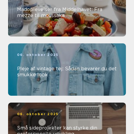
Madoplevelser fra Middelhavet: Fra
mezze til moussaka
06. oktober 2025
Pleje af vintage tøj: Sådan bevarer du det
smukke look
06. oktober 2025
Små sideprojekter kan styrke din
professionelle udvikling