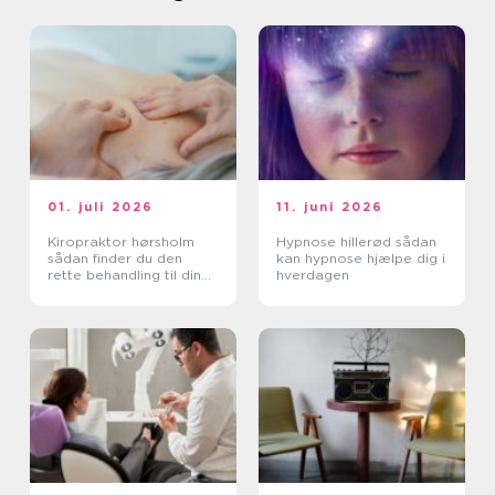
01. juli 2026
11. juni 2026
Kiropraktor hørsholm
Hypnose hillerød sådan
sådan finder du den
kan hypnose hjælpe dig i
rette behandling til dine
hverdagen
smerter