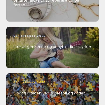
Smarte hacks til at reparere tøj på
farten
08. oktober 2025
Lær at genkende og udnytte dine styrker
08. oktober 2025
Opdag glæden ved puslespil og gåder