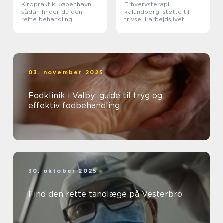
Kiropraktik københavn
Erhvervsterapi
sådan finder du den
kalundborg: støtte til
rette behandling
trivsel i arbejdslivet
03. november 2025
Fodklinik i Valby: guide til tryg og
effektiv fodbehandling
30. oktober 2025
Find den rette tandlæge på Vesterbro