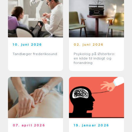
10. juni 2026
02. juni 2026
Tandlæger frederikssund
Psykolog på Østerbro:
en kilde til indsigt og
forandring
07. april 2026
19. januar 2026