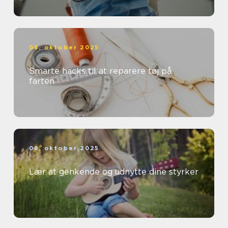
08. oktober 2025
Smarte hacks til at reparere tøj på
farten
08. oktober 2025
Lær at genkende og udnytte dine styrker