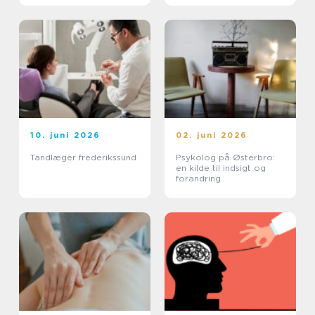
10. juni 2026
02. juni 2026
Tandlæger frederikssund
Psykolog på Østerbro:
en kilde til indsigt og
forandring