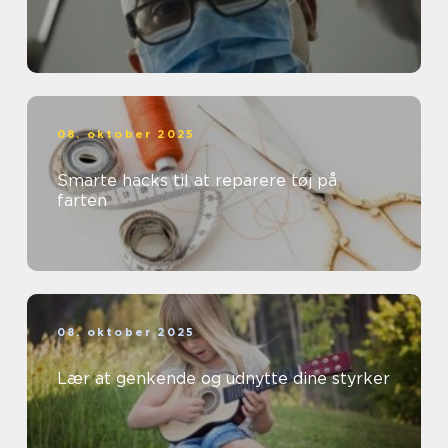
08. oktober 2025
Smarte hacks til at reparere tøj på
farten
08. oktober 2025
Lær at genkende og udnytte dine styrker