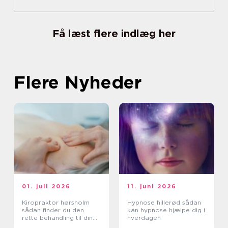
Få læst flere indlæg her
Flere Nyheder
01. juli 2026
11. juni 2026
Kiropraktor hørsholm
Hypnose hillerød sådan
sådan finder du den
kan hypnose hjælpe dig i
rette behandling til dine
hverdagen
smerter