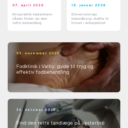
07. april 2026
19. januar 2026
Kiropraktik københavn
Erhvervsterapi
sådan finder du den
kalundborg: støtte til
rette behandling
trivsel i arbejdslivet
03. november 2025
Fodklinik i Valby: guide til tryg og
effektiv fodbehandling
30. oktober 2025
Find den rette tandlæge på Vesterbro