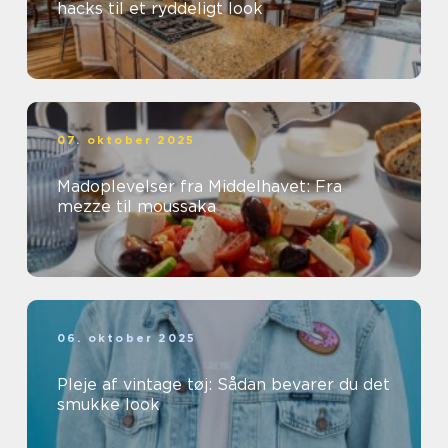
hacks til et ryddeligt look
07. oktober 2025
Madoplevelser fra Middelhavet: Fra
mezze til moussaka
06. oktober 2025
Pleje af vintage tøj: Sådan bevarer du det
smukke look