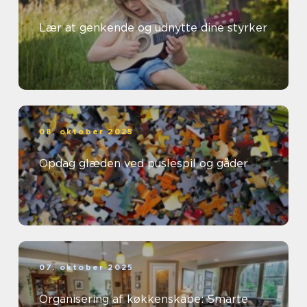
Lær at genkende og udnytte dine styrker
08. oktober 2025
Opdag glæden ved puslespil og gåder
07. oktober 2025
Organisering af køkkenskabe: Smarte