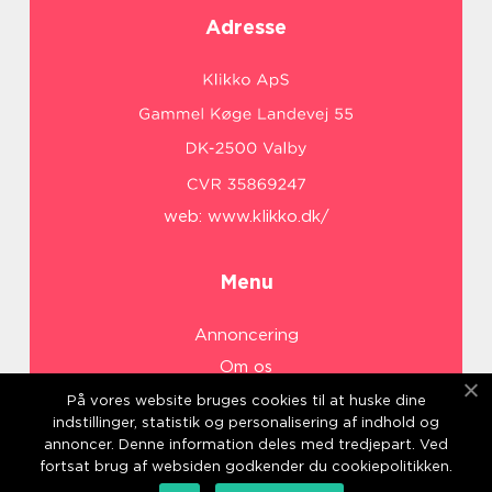
Adresse
web:
www.klikko.dk/
Menu
Annoncering
Om os
Cookies
På vores website bruges cookies til at huske dine
indstillinger, statistik og personalisering af indhold og
Kontakt os
annoncer. Denne information deles med tredjepart. Ved
Sitemap
fortsat brug af websiden godkender du cookiepolitikken.