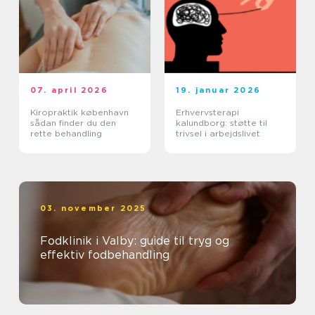
07. april 2026
19. januar 2026
Kiropraktik københavn
Erhvervsterapi
sådan finder du den
kalundborg: støtte til
rette behandling
trivsel i arbejdslivet
03. november 2025
Fodklinik i Valby: guide til tryg og
effektiv fodbehandling