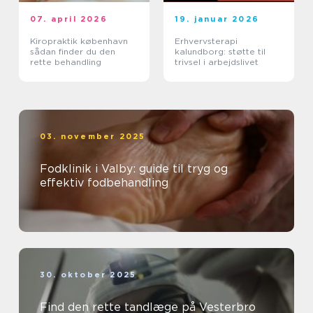
07. april 2026
19. januar 2026
Kiropraktik københavn
Erhvervsterapi
sådan finder du den
kalundborg: støtte til
rette behandling
trivsel i arbejdslivet
03. november 2025
Fodklinik i Valby: guide til tryg og
effektiv fodbehandling
30. oktober 2025
Find den rette tandlæge på Vesterbro