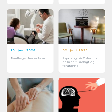
smerter
10. juni 2026
02. juni 2026
Tandlæger frederikssund
Psykolog på Østerbro:
en kilde til indsigt og
forandring