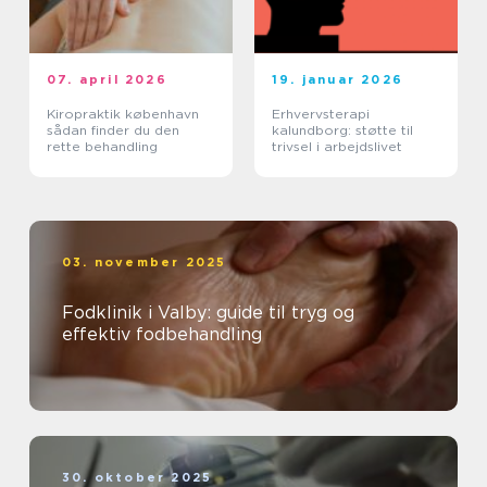
07. april 2026
19. januar 2026
Kiropraktik københavn
Erhvervsterapi
sådan finder du den
kalundborg: støtte til
rette behandling
trivsel i arbejdslivet
03. november 2025
Fodklinik i Valby: guide til tryg og
effektiv fodbehandling
30. oktober 2025