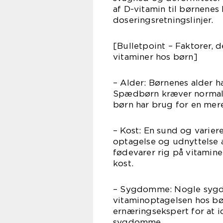
af D-vitamin til børnenes 
doseringsretningslinjer.
[Bulletpoint – Faktorer, 
vitaminer hos børn]
– Alder: Børnenes alder 
Spædbørn kræver normalt
børn har brug for en mere
– Kost: En sund og variere
optagelse og udnyttelse a
fødevarer rig på vitamine
kost.
– Sygdomme: Nogle sygdo
vitaminoptagelsen hos bør
ernæringsekspert for at id
sygdomme.