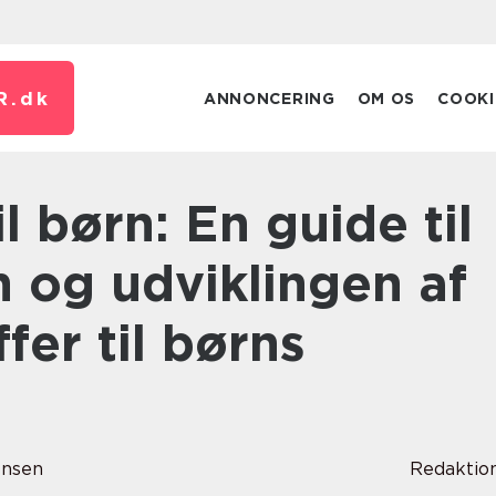
R.
dk
ANNONCERING
OM OS
COOKI
 og udviklingen af
fer til børns
ensen
Redaktio