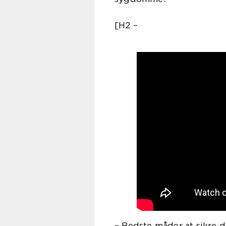
[H2 –
– Bedste måder at sikre d