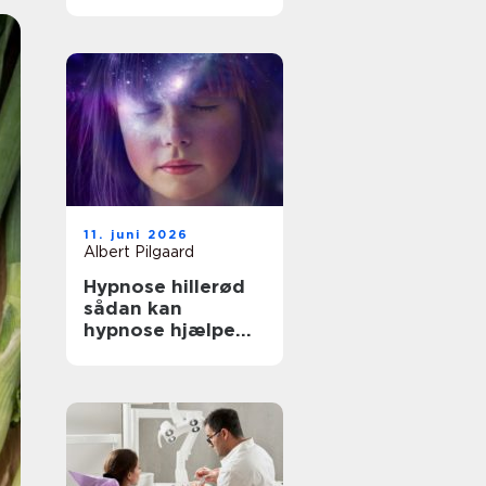
rette behandling
til dine smerter
11. juni 2026
Albert Pilgaard
Hypnose hillerød
sådan kan
hypnose hjælpe
dig i hverdagen