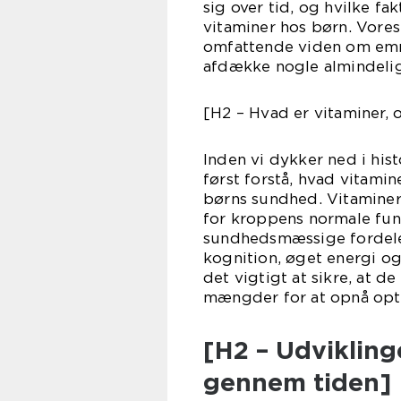
sig over tid, og hvilke fa
vitaminer hos børn. Vore
omfattende viden om emne
afdække nogle almindelig
[H2 – Hvad er vitaminer, 
Inden vi dykker ned i hist
først forstå, hvad vitamin
børns sundhed. Vitaminer 
for kroppens normale funk
sundhedsmæssige fordele,
kognition, øget energi og
det vigtigt at sikre, at d
mængder for at opnå opt
[H2 – Udvikling
gennem tiden]