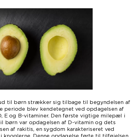
ud til børn strækker sig tilbage til begyndelsen af
ne periode blev kendetegnet ved opdagelsen af
D, E og B-vitaminer. Den første vigtige milepæl i
til børn var opdagelsen af D-vitamin og dets
lsen af rakitis, en sygdom karakteriseret ved
 knoglerne. Denne opdagelse førte til tilføjelsen